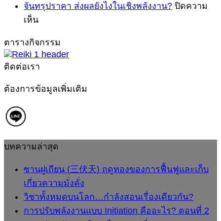
โลก…
ปรับ
การ
จันทรุปราคา ส่งผลยังไงในเชิงพลังงาน?
ปิดความ
ทอง
บน
กำลัง
พลังงาน
ปรับ
เห็น
ของ
จันทรุปราคา
สอน
แบบ
พลั
การ
ตารางกิจกรรม
Initiation
ส่ง
เรื่อง
คือ
ฟื้นฟู
คือ
ผล
เดียวกัน?
อะไ
ติดต่อเรา
และ
อะไร?
ยัง
ตอ
เก็บ
ตอน
ไง
ที่
ต้องการข้อมูลเพิ่มเติม
เกี่ยว
ที่
1
ใน
ความ
2
เชิง
มั่งคั่ง
พลังงาน?
บทความล่าสุด
ซานฝูเถียน (三伏天) ฤดูทองของการฟื้นฟูและเก็บ
เกี่ยวความมั่งคั่ง
วิชาทั้งหมดบนโลก…กำลังสอนเรื่องเดียวกัน?
การปรับพลังงานแบบ Initiation คืออะไร? ตอนที่ 2