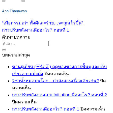
Ann Thanawan
“เมื่อกรรมเก่า ทั้งดีและร้าย…จะสุกเร็วขึ้น”
การปรับพลังงานคืออะไร? ตอนที่ 1
ค้นหาบทความ
บทความล่าสุด
ซานฝูเถียน (三伏天) ฤดูทองของการฟื้นฟูและเก็บ
บน
เกี่ยวความมั่งคั่ง
ปิดความเห็น
ซาน
วิชาทั้งหมดบนโลก…กำลังสอนเรื่องเดียวกัน?
ปิด
บน
ฝูเถียน
ความเห็น
(三
วิชา
การปรับพลังงานแบบ Initiation คืออะไร? ตอนที่ 2
伏
ทั้งหมด
บน
ปิดความเห็น
天)
บน
การ
บน
การปรับพลังงานคืออะไร? ตอนที่ 1
ปิดความเห็น
ฤดู