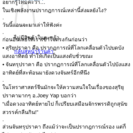
อยากรู้ไหมคะว่า…
ในเชิงพลังงานปรากฎการณ์เหล่านี้ส่งผลยังไง?
.
วันนี้แอนจะมาเล่าให้ฟังค่ะ
.
ไม่มีสินค้าในตะกร้า
ก่อนอื่นเลยให้เราเข้าใจตรงกันก่อนว่า
• สุริยุปราคา คือ ปรากฏการณ์ที่โลกเคลื่อนตัวไปบดบัง
กลับสู่หน้าร้านค้า
แสงอาทิตย์ ทำให้เกิดเป็นแสงดับชั่วขณะ
• จันทรุปราคา คือ ปรากฏการณ์ที่โลกเคลื่อนตัวไปบังแสง
อาทิตย์ที่สะท้อนมายังดวงจันทร์อีกทีนึง
.
ในโหราศาสตร์จีนมักจะให้ความสนใจในเรื่องของสุริยุ
ปราคามากๆ อ.Joey Yap บอกว่า
“เมื่อดวงอาทิตย์หายไป ก็เปรียบเสมือนจักรพรรดิถูกสุนัข
สวรรค์กลืนกิน!”
.
ส่วนจันทรุปราคา ถึงแม้ว่าจะเป็นปรากฎการณ์รอง แต่ก็