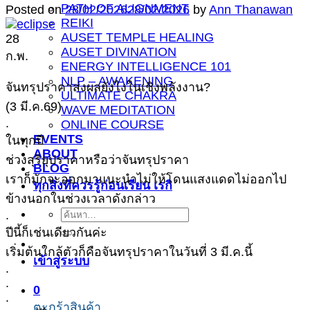
PATH OF ALIGNMENT
Posted on
28/02/2026
28/02/2026
by
Ann Thanawan
REIKI
AUSET TEMPLE HEALING
28
AUSET DIVINATION
ก.พ.
ENERGY INTELLIGENCE 101
NLP – AWAKENING
จันทรุปราคาส่งผลยังไงในเชิงพลังงาน?
ULTIMATE CHAKRA
(3 มี.ค.69)
WAVE MEDITATION
.
ONLINE COURSE
EVENTS
ในทุกปี
ABOUT
ช่วงสุริยุปราคาหรือว่าจันทรุปราคา
BLOG
เราก็มักจะออกมาแนะนำไม่ให้โดนแสงแดดไม่ออกไป
ทุกสิ่งที่ควรรู้ก่อนเรียน เรกิ
ข้างนอกในช่วงเวลาดังกล่าว
.
ค้นหา:
ปีนี้ก็เช่นเดียวกันค่ะ
เริ่มต้นใกล้ตัวก็คือจันทรุปราคาในวันที่ 3 มี.ค.นี้
เข้าสู่ระบบ
.
.
0
.
ตะกร้าสินค้า