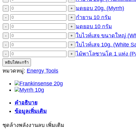
ลบ
พลังงาน
ล้าง
กำยาน
มดยอบ 20g. (Myrrh)
จำนวน
-
ลบ
20g.
พลังงาน
มดยอบ
กำยาน 10 กรัม
จำนวน
Premium
(Frankinsense)
(Energy
ลบ-
20g.
(Energy
กำยาน
มดยอบ 10 กรัม
จำนวน
Clearing
ชิ้น
(Myrrh)
Clearing
ชุด
10
Tools)
มดยอบ
ใบไวท์เสจ ขนาดใหญ่ (Wh
จำนวน
ชิ้น
Tools)
กรัม
เล็ก
10
ชิ้น
ใบ
ใบไวท์เสจ 10g. (White S
จำนวน
ชิ้น
(Energy
ชิ้น
กรัม
ไวท์
ใบ
ไม้พาโลซานโต 1 แท่ง (P
จำนวน
Clearing
ชิ้น
Tools)
เสจ
ไวท์
ไม้
หยิบใส่ตะกร้า
ชิ้น
ขนาด
หมวดหมู่:
เสจ
Energy Tools
พาโล
10g.
ใหญ่
ซาน
(White
(White
โต
Sage)
Sage)
1
ชิ้น
ชิ้น
คำอธิบาย
แท่ง
(Palo
ข้อมูลเพิ่มเติม
Santo)
ชิ้น
ชุดล้างพลังงานลบ เพิ่มเติม