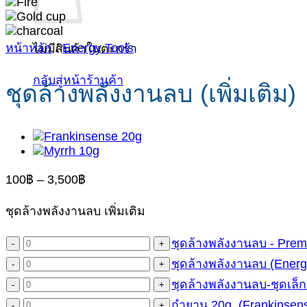
หน้าหลัก
/
Energy Tools
ไม่มีสินค้าในตะกร้า
กลับสู่หน้าร้านค้า
ชุดล้างพลังงานลบ (เพิ่มเติม)
Price
100
฿
–
3,500
฿
range:
100฿
ชุดล้างพลังงานลบ เพิ่มเติม
through
3,500฿
ชุดล้างพลังงานลบ - Prem
จำนวน
ชุด
ชุดล้างพลังงานลบ (Energ
จำนวน
ล้าง
ชุด
ชุดล้างพลังงานลบ-ชุดเล็ก
จำนวน
พลังงาน
ล้าง
ชุด
กำยาน 20g. (Frankinsen
จำนวน