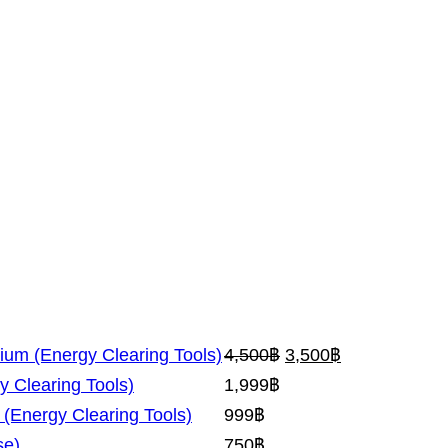
Original
Current
ium (Energy Clearing Tools)
4,500
฿
3,500
฿
price
price
y Clearing Tools)
1,999
฿
was:
is:
 (Energy Clearing Tools)
999
฿
4,500฿.
3,500฿.
se)
750
฿