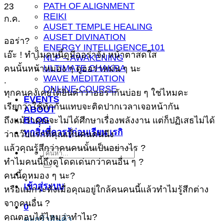
PATH OF ALIGNMENT
23
REIKI
ก.ค.
AUSET TEMPLE HEALING
AUSET DIVINATION
ออร่า?
ENERGY INTELLIGENCE 101
เอ๊ะ ! ทำไมคนนี้ดูมีออร่าจัง หน้าตาสดใส
NLP – AWAKENING
ULTIMATE CHAKRA
คนนั้นหน้าหมอง ๆ ดูออร่าหม่น ๆ นะ
WAVE MEDITATION
.
ONLINE COURSE
ทุกคนคงเคยได้ยินคำว่าออร่ากันบ่อย ๆ ใช่ไหมคะ
EVENTS
เรียกว่าใช้ทักกันแทบจะติดปากเวลาเจอหน้ากัน
ABOUT
BLOG
ถึงแม้ว่าคุณจะไม่ได้ศึกษาเรื่องพลังงาน แต่ก็ปฏิเสธไม่ได้
ทุกสิ่งที่ควรรู้ก่อนเรียน เรกิ
ว่าแว๊บแรกที่คุณเห็นคนคนนึง
แล้วคุณรู้สึกว่าคนคนนั้นเป็นอย่างไร ?
ค้นหา:
ทำไมคนนี้ถึงดูโดดเด่นกว่าคนอื่น ๆ ?
คนนี้ดูหมอง ๆ นะ?
เข้าสู่ระบบ
หรือแม้กระทั่งเมื่อคุณอยู่ใกล้คนคนนี้แล้วทำไมรู้สึกต่าง
จากคนอื่น ?
0
คุณตอบได้ไหมว่าทำไม?
ตะกร้าสินค้า