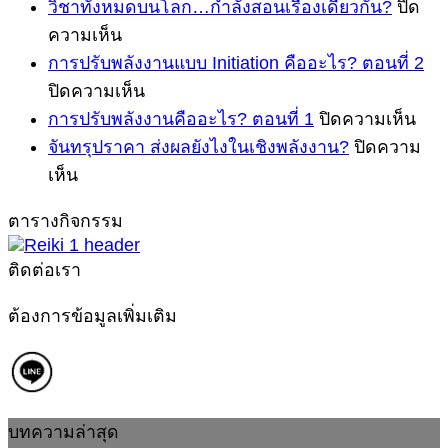
ซาน
วิชาทั้งหมดบนโลก…กำลังสอนเรื่องเดียวกัน?
ปิด
บน
ฝูเถียน
ความเห็น
(三
วิชา
การปรับพลังงานแบบ Initiation คืออะไร? ตอนที่ 2
伏
ทั้งหมด
บน
ปิดความเห็น
天)
บน
การ
บน
การปรับพลังงานคืออะไร? ตอนที่ 1
ปิดความเห็น
ฤดู
โลก…
ปรับ
การ
จันทรุปราคา ส่งผลยังไงในเชิงพลังงาน?
ปิดความ
ทอง
บน
กำลัง
พลังงาน
ปรับ
เห็น
ของ
จันทรุปราคา
สอน
แบบ
พลั
การ
ตารางกิจกรรม
Initiation
ส่ง
เรื่อง
คือ
ฟื้นฟู
คือ
ผล
เดียวกัน?
อะไ
ติดต่อเรา
และ
อะไร?
ยัง
ตอ
เก็บ
ตอน
ไง
ที่
ต้องการข้อมูลเพิ่มเติม
เกี่ยว
ที่
1
ใน
ความ
2
เชิง
มั่งคั่ง
พลังงาน?
บทความล่าสุด