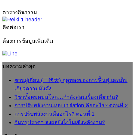
ของ
จันทรุปราคา
สอน
แบบ
พลั
การ
ตารางกิจกรรม
Initiation
ส่ง
เรื่อง
คือ
ฟื้นฟู
คือ
ผล
เดียวกัน?
อะไ
ติดต่อเรา
และ
อะไร?
ยัง
ตอ
เก็บ
ตอน
ไง
ที่
ต้องการข้อมูลเพิ่มเติม
เกี่ยว
ที่
1
ใน
ความ
2
เชิง
มั่งคั่ง
พลังงาน?
บทความล่าสุด
ซานฝูเถียน (三伏天) ฤดูทองของการฟื้นฟูและเก็บ
เกี่ยวความมั่งคั่ง
วิชาทั้งหมดบนโลก…กำลังสอนเรื่องเดียวกัน?
การปรับพลังงานแบบ Initiation คืออะไร? ตอนที่ 2
การปรับพลังงานคืออะไร? ตอนที่ 1
จันทรุปราคา ส่งผลยังไงในเชิงพลังงาน?