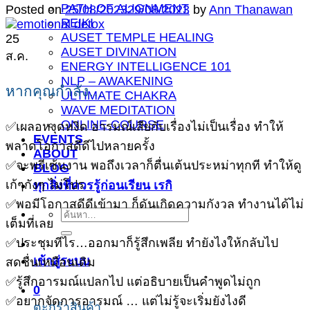
PATH OF ALIGNMENT
Posted on
25/08/2023
29/08/2023
by
Ann Thanawan
REIKI
AUSET TEMPLE HEALING
25
AUSET DIVINATION
ส.ค.
ENERGY INTELLIGENCE 101
NLP – AWAKENING
หากคุณกำลัง…
ULTIMATE CHAKRA
WAVE MEDITATION
ONLINE COURSE
✅เผลอหงุดหงิด อารมณ์เสียกับเรื่องไม่เป็นเรื่อง ทำให้
EVENTS
พลาดโอกาสดีดีไปหลายครั้ง
ABOUT
✅จะพรีเซ้นงาน พอถึงเวลาก็ตื่นเต้นประหม่าทุกที ทำให้ดู
BLOG
เก้ๆกังๆ ไม่โปร
ทุกสิ่งที่ควรรู้ก่อนเรียน เรกิ
✅พอมีโอกาสดีดีเข้ามา ก็ดันเกิดความกังวล ทำงานได้ไม่
ค้นหา:
เต็มที่เลย
✅ประชุมทีไร…ออกมาก็รู้สึกเพลีย ทำยังไงให้กลับไป
เข้าสู่ระบบ
สดชื่นเหมือนเดิม
✅รู้สึกอารมณ์แปลกไป แต่อธิบายเป็นคำพูดไม่ถูก
0
✅อยากจัดการอารมณ์ … แต่ไม่รู้จะเริ่มยังไงดี
ตะกร้าสินค้า