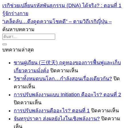
เรกิช่วยเปลี่ยนรหัสพันธุกรรม (DNA) ได้จริง? : ตอนที่ 1
รู้จักร่างกาย
“เคล็ดลับ…ดึงดูดความโชคดี” – ตามวิถีเรกิญี่ปุ่น –
ค้นหาบทความ
บทความล่าสุด
ซานฝูเถียน (三伏天) ฤดูทองของการฟื้นฟูและเก็บ
บน
เกี่ยวความมั่งคั่ง
ปิดความเห็น
ซาน
วิชาทั้งหมดบนโลก…กำลังสอนเรื่องเดียวกัน?
ปิด
บน
ฝูเถียน
ความเห็น
(三
วิชา
การปรับพลังงานแบบ Initiation คืออะไร? ตอนที่ 2
伏
ทั้งหมด
บน
ปิดความเห็น
天)
บน
การ
บน
การปรับพลังงานคืออะไร? ตอนที่ 1
ปิดความเห็น
ฤดู
โลก…
ปรับ
การ
จันทรุปราคา ส่งผลยังไงในเชิงพลังงาน?
ปิดความ
ทอง
บน
กำลัง
พลังงาน
ปรับ
เห็น