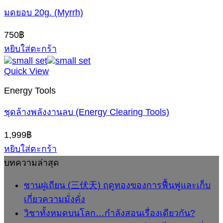
มดยอบ 20g. (Myrrh)
750
฿
หยิบใส่ตะกร้า
Quick View
Energy Tools
ชุดล้างพลังงานลบ (Energy Clearing Tools)
1,999
฿
หยิบใส่ตะกร้า
บทความล่าสุด
ซานฝูเถียน (三伏天) ฤดูทองของการฟื้นฟูและเก็บ
เกี่ยวความมั่งคั่ง
วิชาทั้งหมดบนโลก…กำลังสอนเรื่องเดียวกัน?