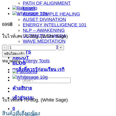
PATH OF ALIGNMENT
REIKI
AUSET TEMPLE HEALING
AUSET DIVINATION
699
฿
ENERGY INTELLIGENCE 101
NLP – AWAKENING
ULTIMATE CHAKRA
ใบไวท์เสจ 70-80g. (White Sage)
WAVE MEDITATION
ONLINE COURSE
จำนวน
EVENTS
หยิบใส่ตะกร้า
ใบ
ABOUT
หมวดหมู่:
Energy Tools
ไวท์
BLOG
ทุกสิ่งที่ควรรู้ก่อนเรียน เรกิ
เสจ
ขนาด
ค้นหา:
ใหญ่
คำอธิบาย
(White
Sage)
เข้าสู่ระบบ
ใบไวท์เสจ 70-80g. (White Sage)
ชิ้น
0
สินค้าที่เกี่ยวข้อง
ตะกร้าสินค้า