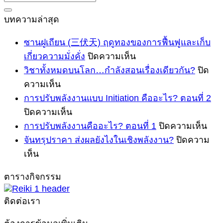
บทความล่าสุด
ซานฝูเถียน (三伏天) ฤดูทองของการฟื้นฟูและเก็บ
บน
เกี่ยวความมั่งคั่ง
ปิดความเห็น
ซาน
วิชาทั้งหมดบนโลก…กำลังสอนเรื่องเดียวกัน?
ปิด
บน
ฝูเถียน
ความเห็น
(三
วิชา
การปรับพลังงานแบบ Initiation คืออะไร? ตอนที่ 2
伏
ทั้งหมด
บน
ปิดความเห็น
天)
บน
การ
บน
การปรับพลังงานคืออะไร? ตอนที่ 1
ปิดความเห็น
ฤดู
โลก…
ปรับ
การ
จันทรุปราคา ส่งผลยังไงในเชิงพลังงาน?
ปิดความ
ทอง
บน
กำลัง
พลังงาน
ปรับ
เห็น
ของ
จันทรุปราคา
สอน
แบบ
พลั
การ
ตารางกิจกรรม
Initiation
ส่ง
เรื่อง
คือ
ฟื้นฟู
คือ
ผล
เดียวกัน?
อะไ
ติดต่อเรา
และ
อะไร?
ยัง
ตอ
เก็บ
ตอน
ไง
ที่