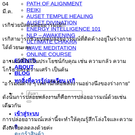
PATH OF ALIGNMENT
04
REIKI
มี.ค.
AUSET TEMPLE HEALING
AUSET DIVINATION
เรกิช่วยปลดปล่อยอารมณ์!!!
ENERGY INTELLIGENCE 101
NLP – AWAKENING
เรกิสามารถช่วยปลดปล่อยอารมณ์ที่ติดค้างอยู่ในร่างกาย
ULTIMATE CHAKRA
ได้ด้วยนะคะ
WAVE MEDITATION
ONLINE COURSE
EVENTS
อารมณ์ที่ไม่เป็นประโยชน์กับคุณ เช่น ความกลัว ความ
ABOUT
โกรธ และความเศร้า เป็นต้น
BLOG
ทุกสิ่งที่ควรรู้ก่อนเรียน เรกิ
“อารมณ์ต่าง ๆ เหล่านี้ก็คือพลังงานอย่างนึงของร่างกาย”
ค้นหา:
ดังนั้นการปล่อยพลังงานก็คือการปล่อยอารมณ์ด้วยเช่น
เดียวกัน
เข้าสู่ระบบ
การปล่อยอารมณ์เหล่านี้จะทำให้คุณรู้สึกโล่งใจและความ
0
ตึงเครียดลดลงด้วยค่ะ
ตะกร้าสินค้า