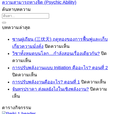
ความสามารถทางจิต (Psychic Ability)
ค้นหาบทความ
บทความล่าสุด
ซานฝูเถียน (三伏天) ฤดูทองของการฟื้นฟูและเก็บ
บน
เกี่ยวความมั่งคั่ง
ปิดความเห็น
ซาน
วิชาทั้งหมดบนโลก…กำลังสอนเรื่องเดียวกัน?
ปิด
บน
ฝูเถียน
ความเห็น
(三
วิชา
การปรับพลังงานแบบ Initiation คืออะไร? ตอนที่ 2
伏
ทั้งหมด
บน
ปิดความเห็น
天)
บน
การ
บน
การปรับพลังงานคืออะไร? ตอนที่ 1
ปิดความเห็น
ฤดู
โลก…
ปรับ
การ
จันทรุปราคา ส่งผลยังไงในเชิงพลังงาน?
ปิดความ
ทอง
บน
กำลัง
พลังงาน
ปรับ
เห็น
ของ
จันทรุปราคา
สอน
แบบ
พลั
การ
ตารางกิจกรรม
Initiation
ส่ง
เรื่อง
คือ