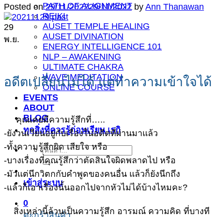
PATH OF ALIGNMENT
Posted on
29/11/2022
29/11/2022
by
Ann Thanawan
REIKI
AUSET TEMPLE HEALING
29
AUSET DIVINATION
พ.ย.
ENERGY INTELLIGENCE 101
NLP – AWAKENING
ULTIMATE CHAKRA
WAVE MEDITATION
อดีตเปลี่ยนไม่ได้ แต่ทำความเข้าใจได้
ONLINE COURSE
EVENTS
ABOUT
BLOG
คุณเคยมีความรู้สึกที่…..
ทุกสิ่งที่ควรรู้ก่อนเรียน เรกิ
-ยังวนเวียนอยู่กับเรื่องในอดีตที่ผ่านมาแล้ว
-ทั้งความรู้สึกผิด เสียใจ หรือ
ค้นหา:
-บางเรื่องที่คุณรู้สึกว่าตัดสินใจผิดพลาดไป หรือ
-มัวแต่นึกวิตกกับคำพูดของคนอื่น แล้วก็ยังนึกถึง
เข้าสู่ระบบ
-แล้วก็เอาเรื่องนั้นออกไปจากหัวไม่ได้บ้างไหมคะ?
0
สิ่งเหล่านี้ล้วนเป็นความรู้สึก อารมณ์ ความคิด ที่บางที
ตะกร้าสินค้า