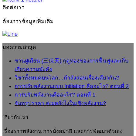
ฟื้นฟู
คือ
ผล
เดียวกัน?
อะไ
ติดต่อเรา
และ
อะไร?
ยัง
ตอ
เก็บ
ตอน
ไง
ที่
ต้องการข้อมูลเพิ่มเติม
เกี่ยว
ที่
1
ใน
ความ
2
เชิง
มั่งคั่ง
พลังงาน?
บทความล่าสุด
ซานฝูเถียน (三伏天) ฤดูทองของการฟื้นฟูและเก็บ
เกี่ยวความมั่งคั่ง
วิชาทั้งหมดบนโลก…กำลังสอนเรื่องเดียวกัน?
การปรับพลังงานแบบ Initiation คืออะไร? ตอนที่ 2
การปรับพลังงานคืออะไร? ตอนที่ 1
จันทรุปราคา ส่งผลยังไงในเชิงพลังงาน?
เกี่ยวกับเรา
เรื่องราวพลังงาน การนั่งสมาธิ และการพัฒนาตัวเอง