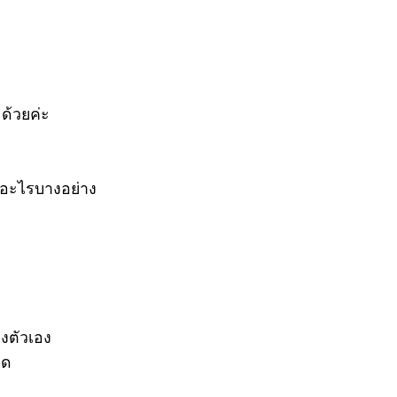
มด้วยค่ะ
อนอะไรบางอย่าง
องตัวเอง
มด