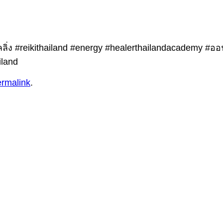
ฮีลลิ่ง #reikithailand #energy #healerthailandacademy #อ
iland
ermalink
.