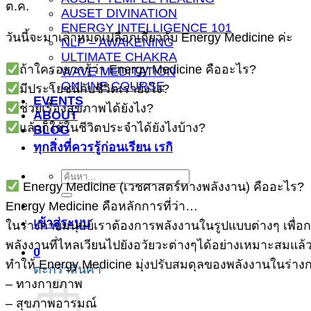
ต.ค.
AUSET DIVINATION
ENERGY INTELLIGENCE 101
วันนี้จะมาเล่าหมดเปลือกเกี่ยวกับ Energy Medicine ค่ะ
NLP – AWAKENING
ULTIMATE CHAKRA
ถ้าใครอยากรู้ว่า Energy Medicine คืออะไร?
WAVE MEDITATION
ONLINE COURSE
มีประโยชน์กับชีวิตเรายังไง?
EVENTS
ช่วยเรื่องสุขภาพได้ยังไง?
ABOUT
แล้วก็ใช้ในชีวิตประจำได้ยังไงบ้าง?
BLOG
ทุกสิ่งที่ควรรู้ก่อนเรียน เรกิ
ค้นหา:
Energy Medicine (เวชศาสตร์ทางพลังงาน) คืออะไร?
Energy Medicine คือหลักการที่ว่า…
เข้าสู่ระบบ
ในร่างกายมนุษย์เราต้องการพลังงานในรูปแบบต่างๆ เพื่อกา
พลังงานที่ไหลเวียนไปยังอวัยวะต่างๆได้อย่างเหมาะสมแล้ว
0
ทำให้ Energy Medicine มุ่งปรับสมดุลของพลังงานในร่าง
ตะกร้าสินค้า
– ทางกายภาพ
– สุขภาพอารมณ์