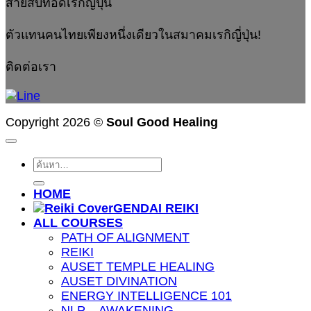
สายสืบทอดเรกิญี่ปุ่น
ตัวแทนคนไทยเพียงหนึ่งเดียวในสมาคมเรกิญี่ปุ่น!
ติดต่อเรา
Copyright 2026 ©
Soul Good Healing
ค้นหา:
HOME
GENDAI REIKI
ALL COURSES
PATH OF ALIGNMENT
REIKI
AUSET TEMPLE HEALING
AUSET DIVINATION
ENERGY INTELLIGENCE 101
NLP – AWAKENING