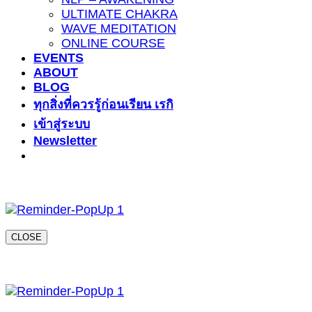
ULTIMATE CHAKRA
WAVE MEDITATION
ONLINE COURSE
EVENTS
ABOUT
BLOG
ทุกสิ่งที่ควรรู้ก่อนเรียน เรกิ
เข้าสู่ระบบ
Newsletter
CLOSE