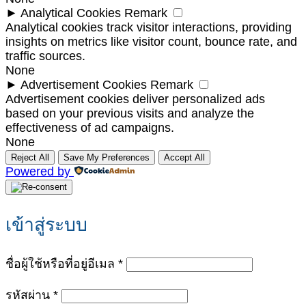
►
Analytical Cookies
Remark
Analytical cookies track visitor interactions, providing
insights on metrics like visitor count, bounce rate, and
traffic sources.
None
►
Advertisement Cookies
Remark
Advertisement cookies deliver personalized ads
based on your previous visits and analyze the
effectiveness of ad campaigns.
None
Reject All
Save My Preferences
Accept All
Powered by
เข้าสู่ระบบ
ต้องการ
ชื่อผู้ใช้หรือที่อยู่อีเมล
*
ต้องการ
รหัสผ่าน
*