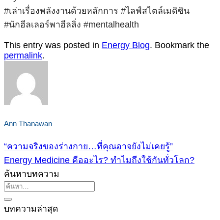
#เล่าเรื่องพลังงานด้วยหลักการ #ไลฟ์สไตล์เมดิซิน
#นักฮีลเลอร์พาฮีลลิ่ง #mentalhealth
This entry was posted in
Energy Blog
. Bookmark the
permalink
.
Ann Thanawan
“ความจริงของร่างกาย…ที่คุณอาจยังไม่เคยรู้”
Energy Medicine คืออะไร? ทำไมถึงใช้กันทั่วโลก?
ค้นหาบทความ
บทความล่าสุด