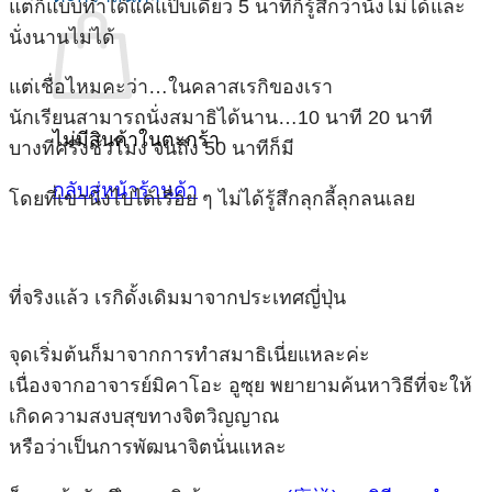
แต่ก็แบบทำได้แค่แป๊บเดียว 5 นาทีก็รู้สึกว่านั่งไม่ได้และ
นั่งนานไม่ได้
แต่เชื่อไหมคะว่า…ในคลาสเรกิของเรา
นักเรียนสามารถนั่งสมาธิได้นาน…10 นาที 20 นาที
ไม่มีสินค้าในตะกร้า
บางทีครึ่งชั่วโมง จนถึง 50 นาทีก็มี
กลับสู่หน้าร้านค้า
โดยที่เขานั่งไปได้เรื่อย ๆ ไม่ได้รู้สึกลุกลี้ลุกลนเลย
ที่จริงแล้ว เรกิดั้งเดิมมาจากประเทศญี่ปุ่น
จุดเริ่มต้นก็มาจากการทำสมาธิเนี่ยแหละค่ะ
เนื่องจากอาจารย์มิคาโอะ อูซุย พยายามค้นหาวิธีที่จะให้
เกิดความสงบสุขทางจิตวิญญาณ
หรือว่าเป็นการพัฒนาจิตนั่นแหละ