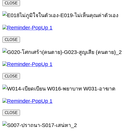
CLOSE
CLOSE
CLOSE
CLOSE