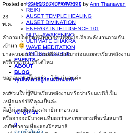
PATH OF ALIGNMENT
Posted on
23/05/2024
07/07/2025
by
Ann Thanawan
REIKI
AUSET TEMPLE HEALING
23
AUSET DIVINATION
พ.ค.
ENERGY INTELLIGENCE 101
NLP – AWAKENING
คำถามยอดฮิตที่มีหลายคนที่สนใจเรื่องพลังงานถามกัน
ULTIMATE CHAKRA
เข้ามา
WAVE MEDITATION
ONLINE COURSE
บางคนบอกว่า ไม่เคยฝึกสมาธิมาก่อนเลยจะเรียนพลังงาน
EVENTS
หรือว่าเรียนเรกิได้ไหม
ABOUT
BLOG
ขอตอบตรงนี้เลยว่า…ได้แน่นอนค่ะ
ทุกสิ่งที่ควรรู้ก่อนเรียน เรกิ
ค้นหา:
คนส่วนใหญ่ที่มาเรียนพลังงานหรือว่าเรียนเรกิก็เป็น
เหมือนอย่างที่คุณเป็นค่ะ
คือไม่เคยฝึกเรื่องสมาธิมาก่อนเลย
เข้าสู่ระบบ
หรืออาจจะมีบางคนที่บอกว่าเคยพยายามที่จะนั่งสมาธิ
0
เคยพยายามที่จะลองฝึกสมาธิ…
ตะกร้าสินค้า