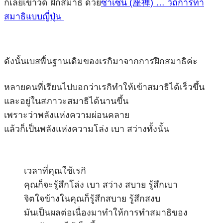
ก็เลยเข้าวัด ฝึกสมาธิ ด้วย
ซาเซน (座禅) … วิถีการทำ
สมาธิแบบญี่ปุ่น
ดังนั้นเบสพื้นฐานเดิมของเรกิมาจากการฝึกสมาธิค่ะ
หลายคนที่เรียนไปบอกว่าเรกิทำให้เข้าสมาธิได้เร็วขึ้น
และอยู่ในสภาวะสมาธิได้นานขึ้น
เพราะว่าพลังแห่งความผ่อนคลาย
แล้วก็เป็นพลังแห่งความโล่ง เบา สว่างทั้งนั้น
เวลาที่คุณใช้เรกิ
คุณก็จะรู้สึกโล่ง เบา สว่าง สบาย รู้สึกเบา
จิตใจข้างในคุณก็รู้สึกสบาย รู้สึกสงบ
มันเป็นผลต่อเนื่องมาทำให้การทำสมาธิของ