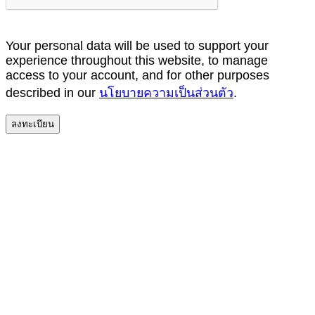
Your personal data will be used to support your
experience throughout this website, to manage
access to your account, and for other purposes
described in our
นโยบายความเป็นส่วนตัว
.
ลงทะเบียน