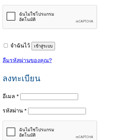
จำฉันไว้
เข้าสู่ระบบ
ลืมรหัสผ่านของคุณ?
ลงทะเบียน
ต้องการ
อีเมล
*
ต้องการ
รหัสผ่าน
*